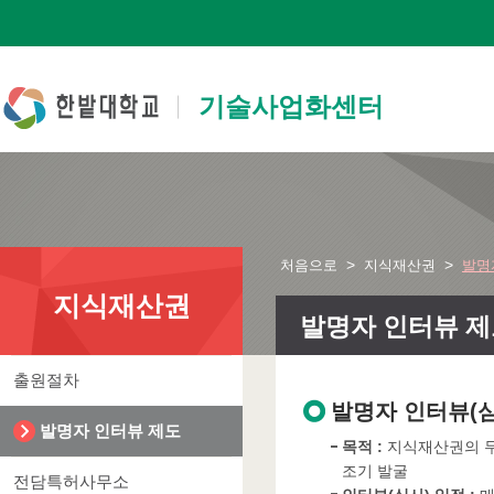
본문 바로가기
주요메뉴 바로가기
하위메뉴 바로가기
기술사업화센터
>
>
처음으로
지식재산권
발명
지식재산권
발명자 인터뷰 
출원절차
발명자 인터뷰(심
발명자 인터뷰 제도
목적 :
지식재산권의 무
조기 발굴
전담특허사무소